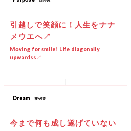
目的/志
引越しで笑顔に！人生をナナ
メウエへ↗
Moving for smile! Life diagonally
upwardss↗
Dream
夢/希望
今まで何も成し遂げていない