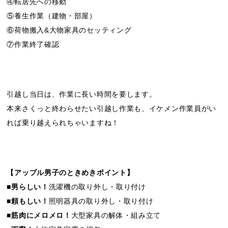
④転居先への移動
⑤養生作業（建物・部屋）
⑥荷物搬入&大物家具のセッティング
⑦作業終了確認
引越し当日は、作業に長い時間を要します。
本来さくっと終わらせたい引越し作業も、イケメン作業員がい
れば乗り越えられちゃいますね！
【アップル男子のときめきポイント】
■
男らしい！
洗濯機の取り外し・取り付け
■
頼もしい！
照明器具の取り外し・取り付け
■
筋肉にメロメロ！
大型家具の解体・組み立て