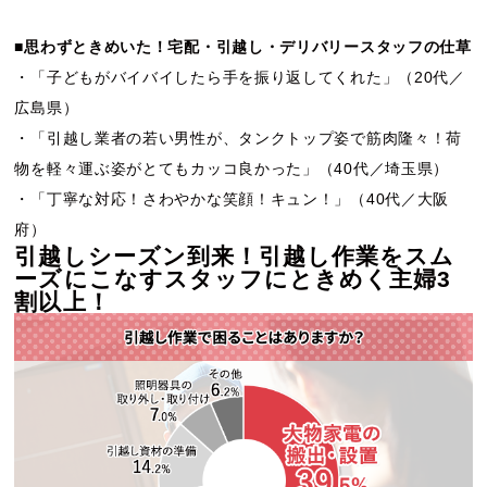
■思わずときめいた！宅配・引越し・デリバリースタッフの仕草
・「子どもがバイバイしたら手を振り返してくれた」（20代／
広島県）
・「引越し業者の若い男性が、タンクトップ姿で筋肉隆々！荷
物を軽々運ぶ姿がとてもカッコ良かった」（40代／埼玉県）
・「丁寧な対応！さわやかな笑顔！キュン！」（40代／大阪
府）
引越しシーズン到来！引越し作業をスム
ーズにこなすスタッフにときめく主婦3
割以上！